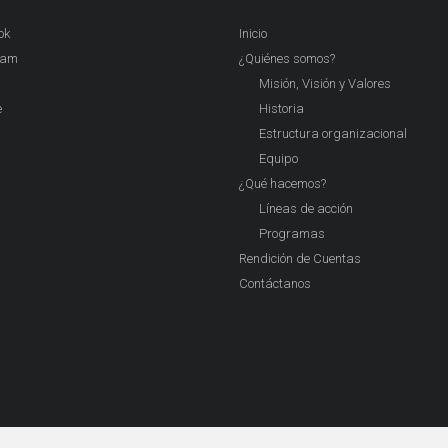
ok
Inicio
ram
¿Quiénes somos?
Misión, Visión y Valores
e
Historia
Estructura organizacional
Equipo
¿Qué hacemos?
Líneas de acción
Programas
Rendición de Cuentas
Contáctanos