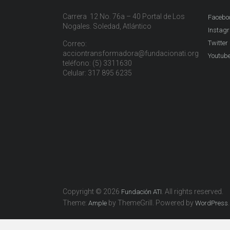
Carrera 12 No. 76a – 40 Portal de Los
Facebo
Nogales. Soledad, Atlántico
Instag
Twitter
Correo:
acciontransformadora@fundacionati.org
Youtub
teléfono: (5) 3311630
Celular: 317 895 6235
Copyright © 2026
. All rights reserved.
Fundación ATI
Theme:
by ThemeGrill. Powered by
.
Ample
WordPress