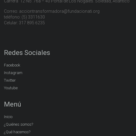
Carrera 12 No. 76a – 40 Portal de Los Nogales. Soledad, Atlántico
Correo: acciontransformadora@fundacionati.org
teléfono: (5) 3311630
Celular: 317 895 6235
Redes Sociales
Facebook
Instagram
Twitter
Youtube
Menú
Inicio
¿Quiénes somos?
¿Qué hacemos?